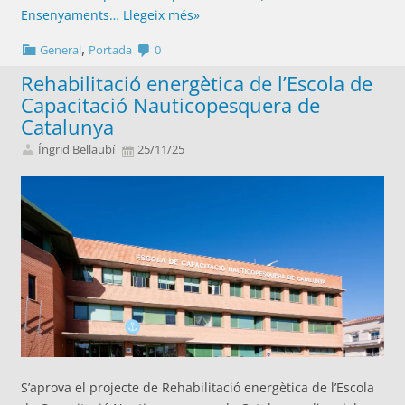
Ensenyaments…
Llegeix més»
,
General
Portada
0
Rehabilitació energètica de l’Escola de
Capacitació Nauticopesquera de
Catalunya
Íngrid Bellaubí
25/11/25
S’aprova el projecte de Rehabilitació energètica de l’Escola