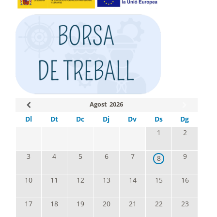
Agost
2026
Dl
Dt
Dc
Dj
Dv
Ds
Dg
1
2
3
4
5
6
7
9
8
10
11
12
13
14
15
16
17
18
19
20
21
22
23