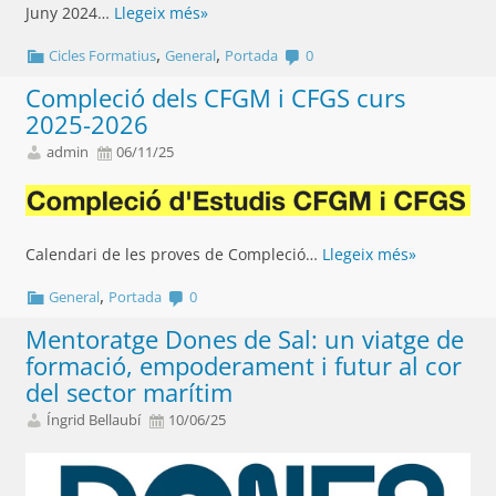
Juny 2024…
Llegeix més»
,
,
Cicles Formatius
General
Portada
0
Compleció dels CFGM i CFGS curs
2025-2026
admin
06/11/25
Calendari de les proves de Compleció…
Llegeix més»
,
General
Portada
0
Mentoratge Dones de Sal: un viatge de
formació, empoderament i futur al cor
del sector marítim
Íngrid Bellaubí
10/06/25