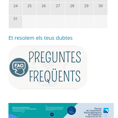
24
25
26
27
28
29
30
31
Et resolem els teus dubtes